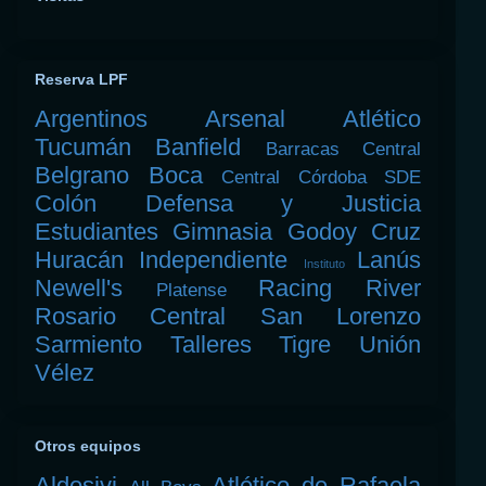
Reserva LPF
Argentinos
Arsenal
Atlético
Tucumán
Banfield
Barracas Central
Belgrano
Boca
Central Córdoba SDE
Colón
Defensa y Justicia
Estudiantes
Gimnasia
Godoy Cruz
Huracán
Independiente
Lanús
Instituto
Newell's
Racing
River
Platense
Rosario Central
San Lorenzo
Sarmiento
Talleres
Tigre
Unión
Vélez
Otros equipos
Aldosivi
Atlético de Rafaela