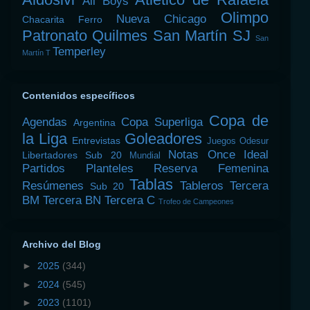
All Boys
Olimpo
Nueva Chicago
Chacarita
Ferro
Patronato
Quilmes
San Martín SJ
San
Temperley
Martín T
Contenidos específicos
Copa de
Agendas
Copa Superliga
Argentina
la Liga
Goleadores
Entrevistas
Juegos Odesur
Notas
Once Ideal
Libertadores Sub 20
Mundial
Partidos
Planteles
Reserva Femenina
Tablas
Resúmenes
Tableros
Tercera
Sub 20
BM
Tercera BN
Tercera C
Trofeo de Campeones
Archivo del Blog
►
2025
(344)
►
2024
(545)
►
2023
(1101)