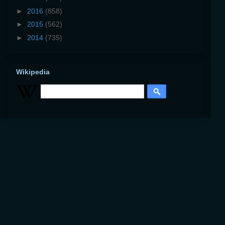
►
2016
(858)
►
2015
(562)
►
2014
(735)
Wikipedia