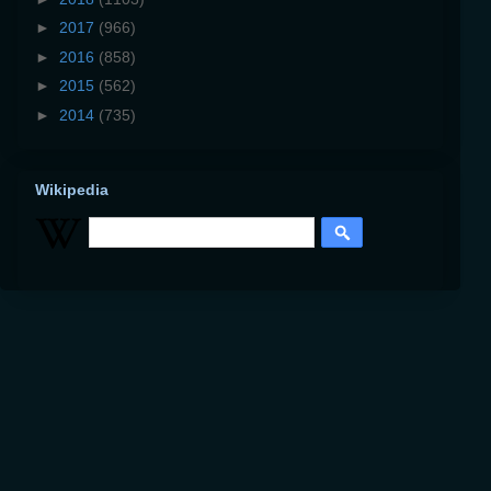
►
2017
(966)
►
2016
(858)
►
2015
(562)
►
2014
(735)
Wikipedia