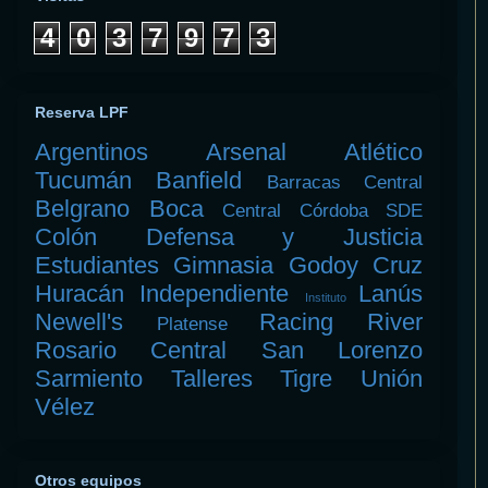
4
0
3
7
9
7
3
Reserva LPF
Argentinos
Arsenal
Atlético
Tucumán
Banfield
Barracas Central
Belgrano
Boca
Central Córdoba SDE
Colón
Defensa y Justicia
Estudiantes
Gimnasia
Godoy Cruz
Huracán
Independiente
Lanús
Instituto
Newell's
Racing
River
Platense
Rosario Central
San Lorenzo
Sarmiento
Talleres
Tigre
Unión
Vélez
Otros equipos