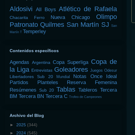
Aldosivi
Atlético de Rafaela
All Boys
Olimpo
Nueva Chicago
Chacarita
Ferro
Patronato
Quilmes
San Martín SJ
San
Temperley
Martín T
Contenidos específicos
Copa de
Agendas
Copa Superliga
Argentina
la Liga
Goleadores
Entrevistas
Juegos Odesur
Notas
Once Ideal
Libertadores Sub 20
Mundial
Partidos
Planteles
Reserva Femenina
Tablas
Resúmenes
Tableros
Tercera
Sub 20
BM
Tercera BN
Tercera C
Trofeo de Campeones
Archivo del Blog
►
2025
(344)
►
2024
(545)