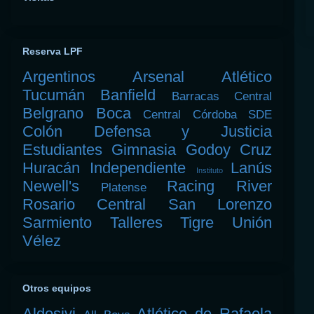
Reserva LPF
Argentinos
Arsenal
Atlético
Tucumán
Banfield
Barracas Central
Belgrano
Boca
Central Córdoba SDE
Colón
Defensa y Justicia
Estudiantes
Gimnasia
Godoy Cruz
Huracán
Independiente
Lanús
Instituto
Newell's
Racing
River
Platense
Rosario Central
San Lorenzo
Sarmiento
Talleres
Tigre
Unión
Vélez
Otros equipos
Aldosivi
Atlético de Rafaela