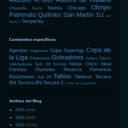
All Boys
Olimpo
Nueva Chicago
Chacarita
Ferro
Patronato
Quilmes
San Martín SJ
San
Temperley
Martín T
Contenidos específicos
Copa de
Agendas
Copa Superliga
Argentina
la Liga
Goleadores
Entrevistas
Juegos Odesur
Notas
Once Ideal
Libertadores Sub 20
Mundial
Partidos
Planteles
Reserva Femenina
Tablas
Resúmenes
Tableros
Tercera
Sub 20
BM
Tercera BN
Tercera C
Trofeo de Campeones
Archivo del Blog
►
2025
(344)
►
2024
(545)
►
2023
(1101)