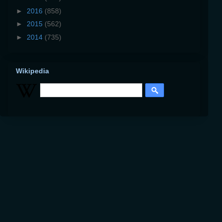
►
2016
(858)
►
2015
(562)
►
2014
(735)
Wikipedia