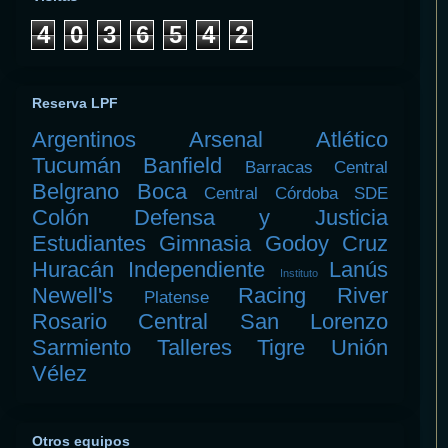
4
0
3
6
5
4
2
Reserva LPF
Argentinos
Arsenal
Atlético
Tucumán
Banfield
Barracas Central
Belgrano
Boca
Central Córdoba SDE
Colón
Defensa y Justicia
Estudiantes
Gimnasia
Godoy Cruz
Huracán
Independiente
Lanús
Instituto
Newell's
Racing
River
Platense
Rosario Central
San Lorenzo
Sarmiento
Talleres
Tigre
Unión
Vélez
Otros equipos