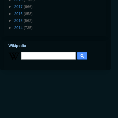
►
2017
(966)
►
2016
(858)
►
2015
(562)
►
2014
(735)
Wikipedia