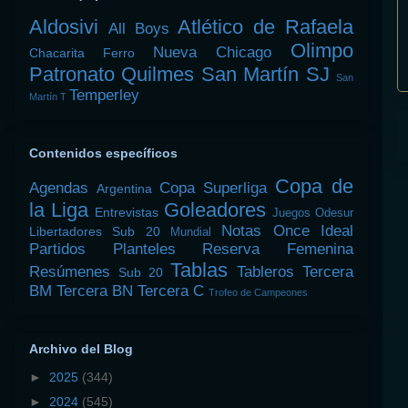
Aldosivi
Atlético de Rafaela
All Boys
Olimpo
Nueva Chicago
Chacarita
Ferro
Patronato
Quilmes
San Martín SJ
San
Temperley
Martín T
Contenidos específicos
Copa de
Agendas
Copa Superliga
Argentina
la Liga
Goleadores
Entrevistas
Juegos Odesur
Notas
Once Ideal
Libertadores Sub 20
Mundial
Partidos
Planteles
Reserva Femenina
Tablas
Resúmenes
Tableros
Tercera
Sub 20
BM
Tercera BN
Tercera C
Trofeo de Campeones
Archivo del Blog
►
2025
(344)
►
2024
(545)