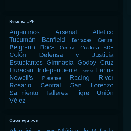
Reserva LPF
Argentinos
Arsenal
Atlético
Tucumán
Banfield
Barracas Central
Belgrano
Boca
Central Córdoba SDE
Colón
Defensa y Justicia
Estudiantes
Gimnasia
Godoy Cruz
Huracán
Independiente
Lanús
Instituto
Newell's
Racing
River
Platense
Rosario Central
San Lorenzo
Sarmiento
Talleres
Tigre
Unión
Vélez
Otros equipos
Aldosivi
Atlético de Rafaela