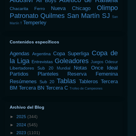
All Boys
Olimpo
Nueva Chicago
Chacarita
Ferro
Patronato
Quilmes
San Martín SJ
San
Temperley
Martín T
Contenidos específicos
Copa de
Agendas
Copa Superliga
Argentina
la Liga
Goleadores
Entrevistas
Juegos Odesur
Notas
Once Ideal
Libertadores Sub 20
Mundial
Partidos
Planteles
Reserva Femenina
Tablas
Resúmenes
Tableros
Tercera
Sub 20
BM
Tercera BN
Tercera C
Trofeo de Campeones
Archivo del Blog
►
2025
(344)
►
2024
(545)
►
2023
(1101)