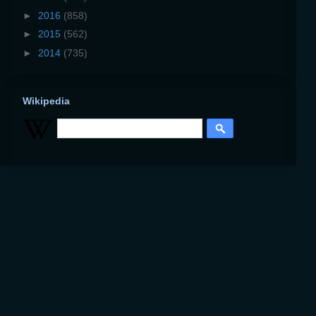
►
2016
(858)
►
2015
(562)
►
2014
(735)
Wikipedia