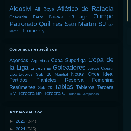
Aldosivi
Atlético de Rafaela
All Boys
Olimpo
Nueva Chicago
Chacarita
Ferro
Patronato
Quilmes
San Martín SJ
San
Temperley
Martín T
Contenidos específicos
Copa de
Agendas
Copa Superliga
Argentina
la Liga
Goleadores
Entrevistas
Juegos Odesur
Notas
Once Ideal
Libertadores Sub 20
Mundial
Partidos
Planteles
Reserva Femenina
Tablas
Resúmenes
Tableros
Tercera
Sub 20
BM
Tercera BN
Tercera C
Trofeo de Campeones
Archivo del Blog
►
2025
(344)
►
2024
(545)