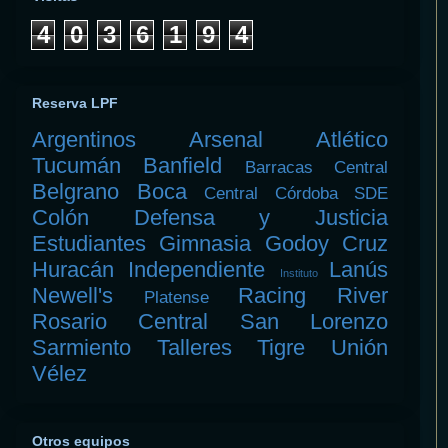
4
0
3
6
1
9
4
Reserva LPF
Argentinos
Arsenal
Atlético
Tucumán
Banfield
Barracas Central
Belgrano
Boca
Central Córdoba SDE
Colón
Defensa y Justicia
Estudiantes
Gimnasia
Godoy Cruz
Huracán
Independiente
Lanús
Instituto
Newell's
Racing
River
Platense
Rosario Central
San Lorenzo
Sarmiento
Talleres
Tigre
Unión
Vélez
Otros equipos