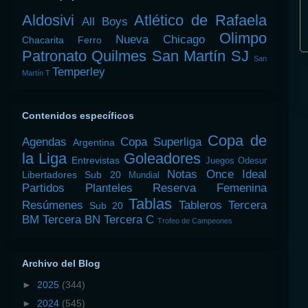
Aldosivi
Atlético de Rafaela
All Boys
Olimpo
Nueva Chicago
Chacarita
Ferro
Patronato
Quilmes
San Martín SJ
San
Temperley
Martín T
Contenidos específicos
Copa de
Agendas
Copa Superliga
Argentina
la Liga
Goleadores
Entrevistas
Juegos Odesur
Notas
Once Ideal
Libertadores Sub 20
Mundial
Partidos
Planteles
Reserva Femenina
Tablas
Resúmenes
Tableros
Tercera
Sub 20
BM
Tercera BN
Tercera C
Trofeo de Campeones
Archivo del Blog
►
2025
(344)
►
2024
(545)