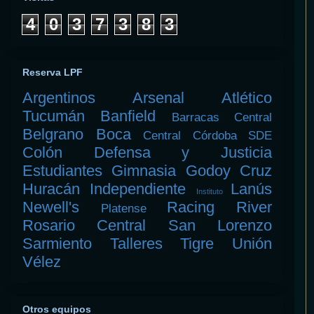
4
0
3
7
3
8
3
Reserva LPF
Argentinos
Arsenal
Atlético
Tucumán
Banfield
Barracas Central
Belgrano
Boca
Central Córdoba SDE
Colón
Defensa y Justicia
Estudiantes
Gimnasia
Godoy Cruz
Huracán
Independiente
Lanús
Instituto
Newell's
Racing
River
Platense
Rosario Central
San Lorenzo
Sarmiento
Talleres
Tigre
Unión
Vélez
Otros equipos