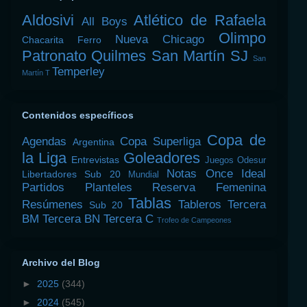
Aldosivi
Atlético de Rafaela
All Boys
Olimpo
Nueva Chicago
Chacarita
Ferro
Patronato
Quilmes
San Martín SJ
San
Temperley
Martín T
Contenidos específicos
Copa de
Agendas
Copa Superliga
Argentina
la Liga
Goleadores
Entrevistas
Juegos Odesur
Notas
Once Ideal
Libertadores Sub 20
Mundial
Partidos
Planteles
Reserva Femenina
Tablas
Resúmenes
Tableros
Tercera
Sub 20
BM
Tercera BN
Tercera C
Trofeo de Campeones
Archivo del Blog
►
2025
(344)
►
2024
(545)