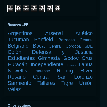
4
0
3
7
7
7
8
Reserva LPF
Argentinos
Arsenal
Atlético
Tucumán
Banfield
Barracas Central
Belgrano
Boca
Central Córdoba SDE
Colón
Defensa y Justicia
Estudiantes
Gimnasia
Godoy Cruz
Huracán
Independiente
Lanús
Instituto
Newell's
Racing
River
Platense
Rosario Central
San Lorenzo
Sarmiento
Talleres
Tigre
Unión
Vélez
Otros equipos