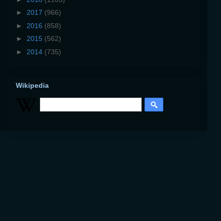
►
2017
(966)
►
2016
(858)
►
2015
(562)
►
2014
(735)
Wikipedia