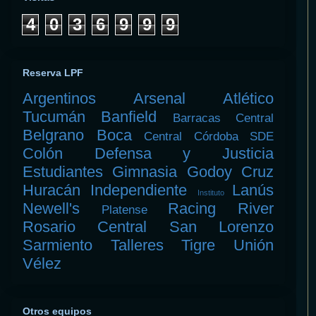
4
0
3
6
9
9
9
Reserva LPF
Argentinos
Arsenal
Atlético
Tucumán
Banfield
Barracas Central
Belgrano
Boca
Central Córdoba SDE
Colón
Defensa y Justicia
Estudiantes
Gimnasia
Godoy Cruz
Huracán
Independiente
Lanús
Instituto
Newell's
Racing
River
Platense
Rosario Central
San Lorenzo
Sarmiento
Talleres
Tigre
Unión
Vélez
Otros equipos