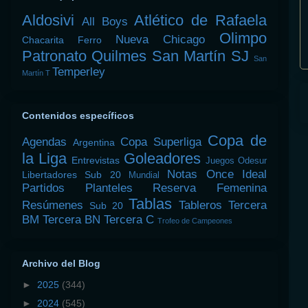
Aldosivi
Atlético de Rafaela
All Boys
Olimpo
Nueva Chicago
Chacarita
Ferro
Patronato
Quilmes
San Martín SJ
San
Temperley
Martín T
Contenidos específicos
Copa de
Agendas
Copa Superliga
Argentina
la Liga
Goleadores
Entrevistas
Juegos Odesur
Notas
Once Ideal
Libertadores Sub 20
Mundial
Partidos
Planteles
Reserva Femenina
Tablas
Resúmenes
Tableros
Tercera
Sub 20
BM
Tercera BN
Tercera C
Trofeo de Campeones
Archivo del Blog
►
2025
(344)
►
2024
(545)