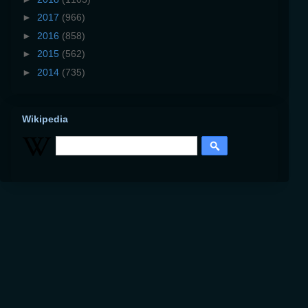
►
2017
(966)
►
2016
(858)
►
2015
(562)
►
2014
(735)
Wikipedia