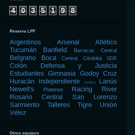
4
0
3
5
1
9
8
Reserva LPF
Argentinos
Arsenal
Atlético
Tucumán
Banfield
Barracas Central
Belgrano
Boca
Central Córdoba SDE
Colón
Defensa y Justicia
Estudiantes
Gimnasia
Godoy Cruz
Huracán
Independiente
Lanús
Instituto
Newell's
Racing
River
Platense
Rosario Central
San Lorenzo
Sarmiento
Talleres
Tigre
Unión
Vélez
Otros equipos