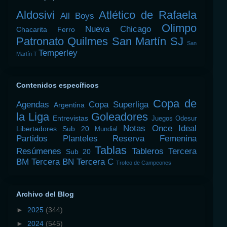
Aldosivi
Atlético de Rafaela
All Boys
Olimpo
Nueva Chicago
Chacarita
Ferro
Patronato
Quilmes
San Martín SJ
San
Temperley
Martín T
Contenidos específicos
Copa de
Agendas
Copa Superliga
Argentina
la Liga
Goleadores
Entrevistas
Juegos Odesur
Notas
Once Ideal
Libertadores Sub 20
Mundial
Partidos
Planteles
Reserva Femenina
Tablas
Resúmenes
Tableros
Tercera
Sub 20
BM
Tercera BN
Tercera C
Trofeo de Campeones
Archivo del Blog
►
2025
(344)
►
2024
(545)