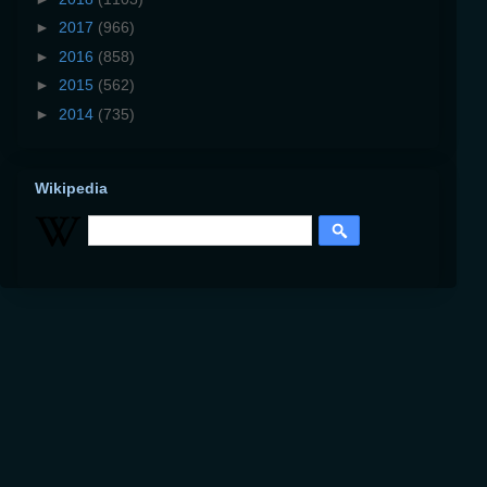
►
2017
(966)
►
2016
(858)
►
2015
(562)
►
2014
(735)
Wikipedia