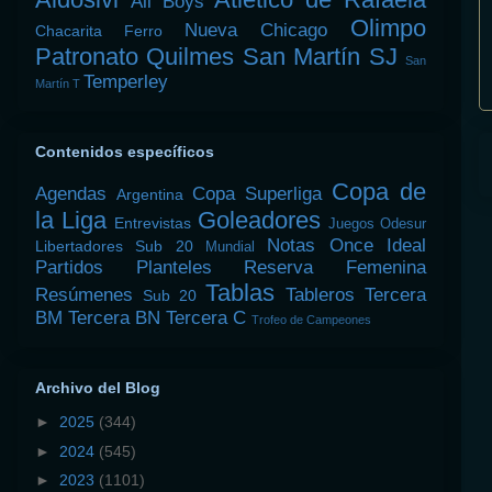
All Boys
Olimpo
Nueva Chicago
Chacarita
Ferro
Patronato
Quilmes
San Martín SJ
San
Temperley
Martín T
Contenidos específicos
Copa de
Agendas
Copa Superliga
Argentina
la Liga
Goleadores
Entrevistas
Juegos Odesur
Notas
Once Ideal
Libertadores Sub 20
Mundial
Partidos
Planteles
Reserva Femenina
Tablas
Resúmenes
Tableros
Tercera
Sub 20
BM
Tercera BN
Tercera C
Trofeo de Campeones
Archivo del Blog
►
2025
(344)
►
2024
(545)
►
2023
(1101)