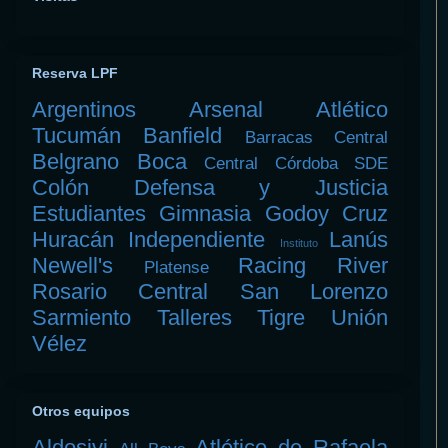
Reserva LPF
Argentinos
Arsenal
Atlético
Tucumán
Banfield
Barracas Central
Belgrano
Boca
Central Córdoba SDE
Colón
Defensa y Justicia
Estudiantes
Gimnasia
Godoy Cruz
Huracán
Independiente
Lanús
Instituto
Newell's
Racing
River
Platense
Rosario Central
San Lorenzo
Sarmiento
Talleres
Tigre
Unión
Vélez
Otros equipos
Aldosivi
Atlético de Rafaela