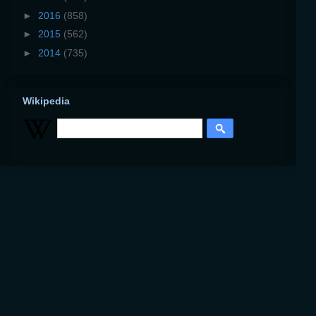
►
2016
(858)
►
2015
(562)
►
2014
(735)
Wikipedia