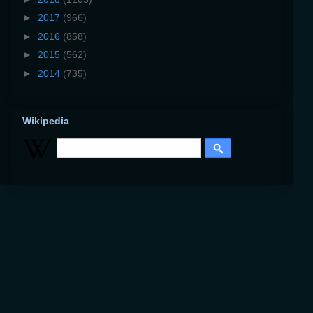
►
2017
(966)
►
2016
(858)
►
2015
(562)
►
2014
(735)
Wikipedia