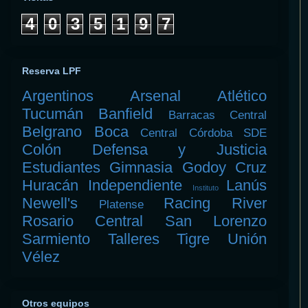
4
0
3
5
1
9
7
Reserva LPF
Argentinos
Arsenal
Atlético
Tucumán
Banfield
Barracas Central
Belgrano
Boca
Central Córdoba SDE
Colón
Defensa y Justicia
Estudiantes
Gimnasia
Godoy Cruz
Huracán
Independiente
Lanús
Instituto
Newell's
Racing
River
Platense
Rosario Central
San Lorenzo
Sarmiento
Talleres
Tigre
Unión
Vélez
Otros equipos