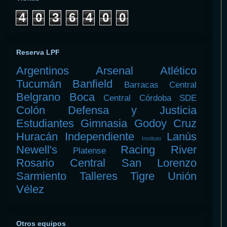
4
0
3
6
4
0
0
Reserva LPF
Argentinos
Arsenal
Atlético
Tucumán
Banfield
Barracas Central
Belgrano
Boca
Central Córdoba SDE
Colón
Defensa y Justicia
Estudiantes
Gimnasia
Godoy Cruz
Huracán
Independiente
Lanús
Instituto
Newell's
Racing
River
Platense
Rosario Central
San Lorenzo
Sarmiento
Talleres
Tigre
Unión
Vélez
Otros equipos