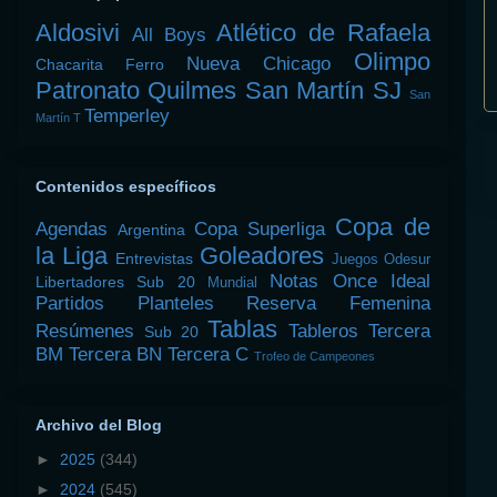
Aldosivi
Atlético de Rafaela
All Boys
Olimpo
Nueva Chicago
Chacarita
Ferro
Patronato
Quilmes
San Martín SJ
San
Temperley
Martín T
Contenidos específicos
Copa de
Agendas
Copa Superliga
Argentina
la Liga
Goleadores
Entrevistas
Juegos Odesur
Notas
Once Ideal
Libertadores Sub 20
Mundial
Partidos
Planteles
Reserva Femenina
Tablas
Resúmenes
Tableros
Tercera
Sub 20
BM
Tercera BN
Tercera C
Trofeo de Campeones
Archivo del Blog
►
2025
(344)
►
2024
(545)