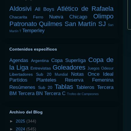
Aldosivi
Atlético de Rafaela
All Boys
Olimpo
Nueva Chicago
Chacarita
Ferro
Patronato
Quilmes
San Martín SJ
San
Temperley
Martín T
Contenidos específicos
Copa de
Agendas
Copa Superliga
Argentina
la Liga
Goleadores
Entrevistas
Juegos Odesur
Notas
Once Ideal
Libertadores Sub 20
Mundial
Partidos
Planteles
Reserva Femenina
Tablas
Resúmenes
Tableros
Tercera
Sub 20
BM
Tercera BN
Tercera C
Trofeo de Campeones
Archivo del Blog
►
2025
(344)
►
2024
(545)