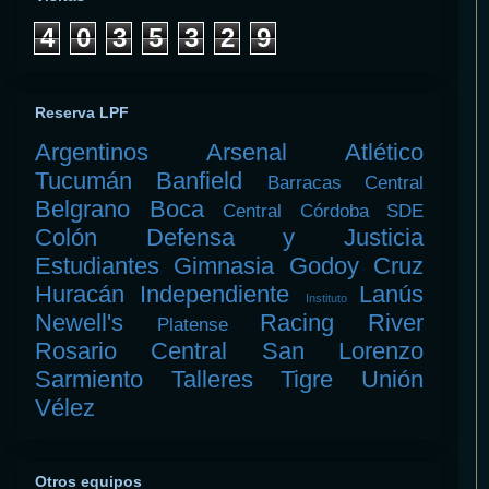
4
0
3
5
3
2
9
Reserva LPF
Argentinos
Arsenal
Atlético
Tucumán
Banfield
Barracas Central
Belgrano
Boca
Central Córdoba SDE
Colón
Defensa y Justicia
Estudiantes
Gimnasia
Godoy Cruz
Huracán
Independiente
Lanús
Instituto
Newell's
Racing
River
Platense
Rosario Central
San Lorenzo
Sarmiento
Talleres
Tigre
Unión
Vélez
Otros equipos