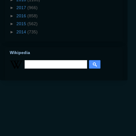
►
2017
(966)
►
2016
(858)
►
2015
(562)
►
2014
(735)
Wikipedia