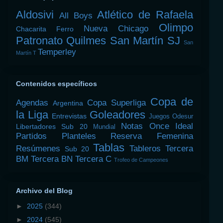
Aldosivi
Atlético de Rafaela
All Boys
Olimpo
Nueva Chicago
Chacarita
Ferro
Patronato
Quilmes
San Martín SJ
San
Temperley
Martín T
Contenidos específicos
Copa de
Agendas
Copa Superliga
Argentina
la Liga
Goleadores
Entrevistas
Juegos Odesur
Notas
Once Ideal
Libertadores Sub 20
Mundial
Partidos
Planteles
Reserva Femenina
Tablas
Resúmenes
Tableros
Tercera
Sub 20
BM
Tercera BN
Tercera C
Trofeo de Campeones
Archivo del Blog
►
2025
(344)
►
2024
(545)