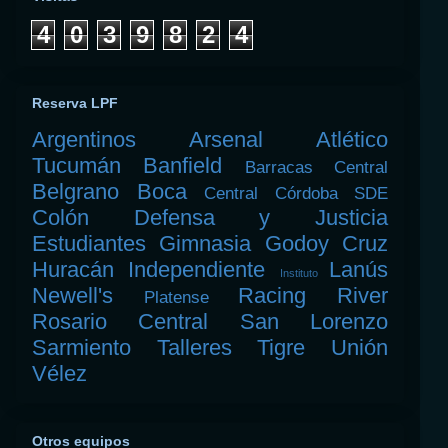
4
0
3
9
8
2
4
Reserva LPF
Argentinos
Arsenal
Atlético
Tucumán
Banfield
Barracas Central
Belgrano
Boca
Central Córdoba SDE
Colón
Defensa y Justicia
Estudiantes
Gimnasia
Godoy Cruz
Huracán
Independiente
Lanús
Instituto
Newell's
Racing
River
Platense
Rosario Central
San Lorenzo
Sarmiento
Talleres
Tigre
Unión
Vélez
Otros equipos