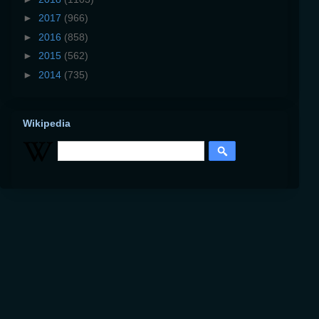
►
2017
(966)
►
2016
(858)
►
2015
(562)
►
2014
(735)
Wikipedia