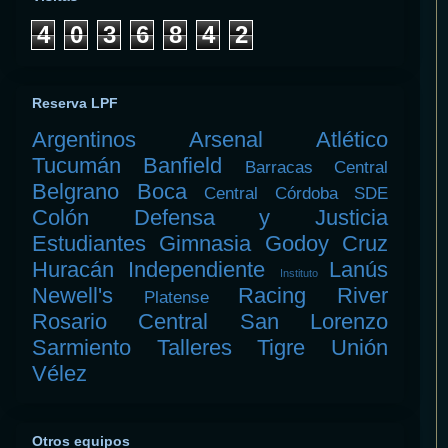
4
0
3
6
8
4
2
Reserva LPF
Argentinos
Arsenal
Atlético
Tucumán
Banfield
Barracas Central
Belgrano
Boca
Central Córdoba SDE
Colón
Defensa y Justicia
Estudiantes
Gimnasia
Godoy Cruz
Huracán
Independiente
Lanús
Instituto
Newell's
Racing
River
Platense
Rosario Central
San Lorenzo
Sarmiento
Talleres
Tigre
Unión
Vélez
Otros equipos