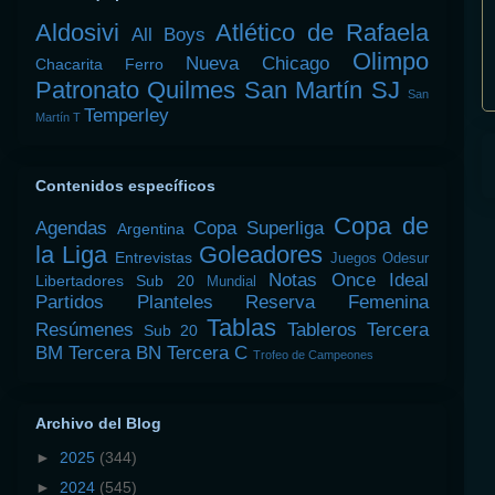
Aldosivi
Atlético de Rafaela
All Boys
Olimpo
Nueva Chicago
Chacarita
Ferro
Patronato
Quilmes
San Martín SJ
San
Temperley
Martín T
Contenidos específicos
Copa de
Agendas
Copa Superliga
Argentina
la Liga
Goleadores
Entrevistas
Juegos Odesur
Notas
Once Ideal
Libertadores Sub 20
Mundial
Partidos
Planteles
Reserva Femenina
Tablas
Resúmenes
Tableros
Tercera
Sub 20
BM
Tercera BN
Tercera C
Trofeo de Campeones
Archivo del Blog
►
2025
(344)
►
2024
(545)