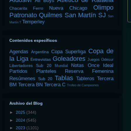
All Boys
Olimpo
Nueva Chicago
Chacarita
Ferro
Patronato
Quilmes
San Martín SJ
San
Temperley
Martín T
Contenidos específicos
Copa de
Agendas
Copa Superliga
Argentina
la Liga
Goleadores
Entrevistas
Juegos Odesur
Notas
Once Ideal
Libertadores Sub 20
Mundial
Partidos
Planteles
Reserva Femenina
Tablas
Resúmenes
Tableros
Tercera
Sub 20
BM
Tercera BN
Tercera C
Trofeo de Campeones
Archivo del Blog
►
2025
(344)
►
2024
(545)
►
2023
(1101)