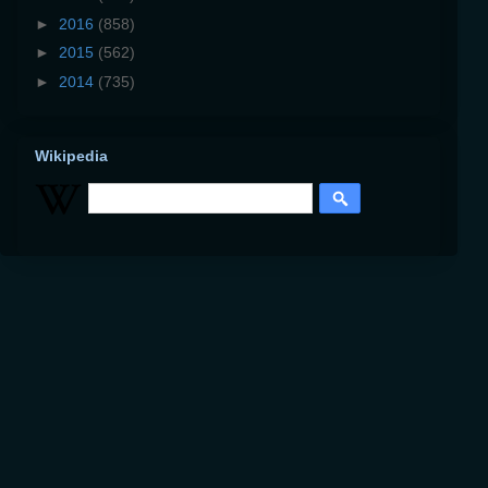
►
2016
(858)
►
2015
(562)
►
2014
(735)
Wikipedia