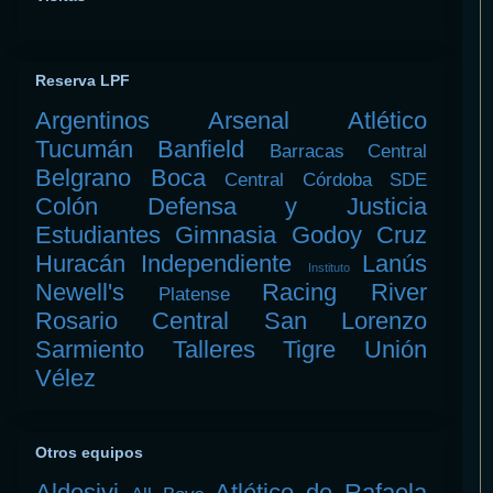
Reserva LPF
Argentinos
Arsenal
Atlético
Tucumán
Banfield
Barracas Central
Belgrano
Boca
Central Córdoba SDE
Colón
Defensa y Justicia
Estudiantes
Gimnasia
Godoy Cruz
Huracán
Independiente
Lanús
Instituto
Newell's
Racing
River
Platense
Rosario Central
San Lorenzo
Sarmiento
Talleres
Tigre
Unión
Vélez
Otros equipos
Aldosivi
Atlético de Rafaela