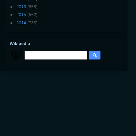
►
2016
(858)
►
2015
(562)
►
2014
(735)
Wikipedia