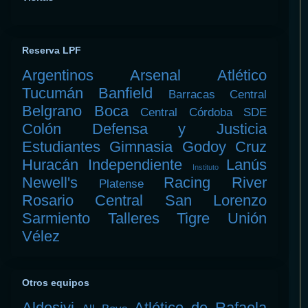
Reserva LPF
Argentinos
Arsenal
Atlético
Tucumán
Banfield
Barracas Central
Belgrano
Boca
Central Córdoba SDE
Colón
Defensa y Justicia
Estudiantes
Gimnasia
Godoy Cruz
Huracán
Independiente
Lanús
Instituto
Newell's
Racing
River
Platense
Rosario Central
San Lorenzo
Sarmiento
Talleres
Tigre
Unión
Vélez
Otros equipos
Aldosivi
Atlético de Rafaela