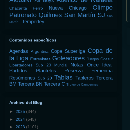
All Boys
Olimpo
Nueva Chicago
Chacarita
Ferro
Patronato
Quilmes
San Martín SJ
San
Temperley
Martín T
Contenidos específicos
Copa de
Agendas
Copa Superliga
Argentina
la Liga
Goleadores
Entrevistas
Juegos Odesur
Notas
Once Ideal
Libertadores Sub 20
Mundial
Partidos
Planteles
Reserva Femenina
Tablas
Resúmenes
Tableros
Tercera
Sub 20
BM
Tercera BN
Tercera C
Trofeo de Campeones
Archivo del Blog
►
2025
(344)
►
2024
(545)
►
2023
(1101)