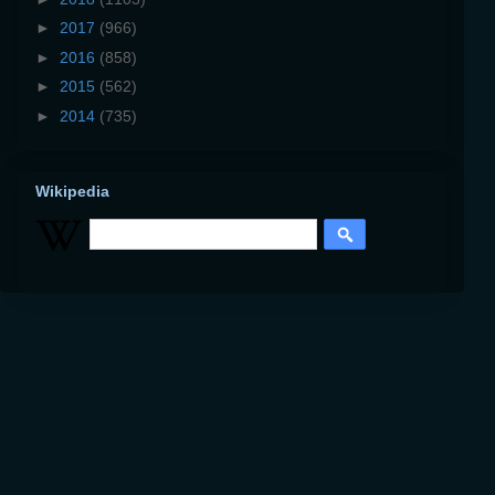
►
2017
(966)
►
2016
(858)
►
2015
(562)
►
2014
(735)
Wikipedia