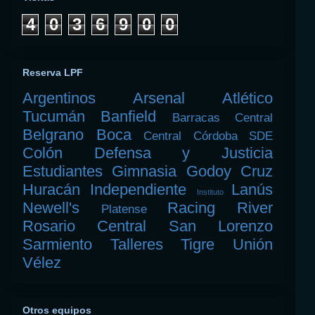
4
0
3
6
9
0
0
Reserva LPF
Argentinos
Arsenal
Atlético
Tucumán
Banfield
Barracas Central
Belgrano
Boca
Central Córdoba SDE
Colón
Defensa y Justicia
Estudiantes
Gimnasia
Godoy Cruz
Huracán
Independiente
Lanús
Instituto
Newell's
Racing
River
Platense
Rosario Central
San Lorenzo
Sarmiento
Talleres
Tigre
Unión
Vélez
Otros equipos