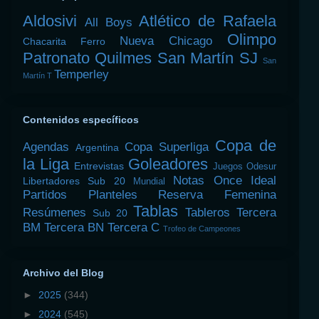
Aldosivi
Atlético de Rafaela
All Boys
Olimpo
Nueva Chicago
Chacarita
Ferro
Patronato
Quilmes
San Martín SJ
San
Temperley
Martín T
Contenidos específicos
Copa de
Agendas
Copa Superliga
Argentina
la Liga
Goleadores
Entrevistas
Juegos Odesur
Notas
Once Ideal
Libertadores Sub 20
Mundial
Partidos
Planteles
Reserva Femenina
Tablas
Resúmenes
Tableros
Tercera
Sub 20
BM
Tercera BN
Tercera C
Trofeo de Campeones
Archivo del Blog
►
2025
(344)
►
2024
(545)