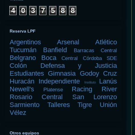
4
0
3
7
5
8
8
Reserva LPF
Argentinos
Arsenal
Atlético
Tucumán
Banfield
Barracas Central
Belgrano
Boca
Central Córdoba SDE
Colón
Defensa y Justicia
Estudiantes
Gimnasia
Godoy Cruz
Huracán
Independiente
Lanús
Instituto
Newell's
Racing
River
Platense
Rosario Central
San Lorenzo
Sarmiento
Talleres
Tigre
Unión
Vélez
Otros equipos