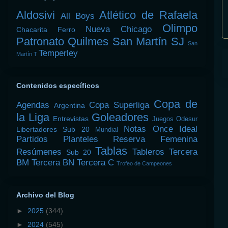
Aldosivi
Atlético de Rafaela
All Boys
Olimpo
Nueva Chicago
Chacarita
Ferro
Patronato
Quilmes
San Martín SJ
San
Temperley
Martín T
Contenidos específicos
Copa de
Agendas
Copa Superliga
Argentina
la Liga
Goleadores
Entrevistas
Juegos Odesur
Notas
Once Ideal
Libertadores Sub 20
Mundial
Partidos
Planteles
Reserva Femenina
Tablas
Resúmenes
Tableros
Tercera
Sub 20
BM
Tercera BN
Tercera C
Trofeo de Campeones
Archivo del Blog
►
2025
(344)
►
2024
(545)