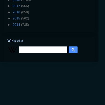
►
2017
(966)
►
2016
(858)
►
2015
(562)
►
2014
(735)
Wikipedia