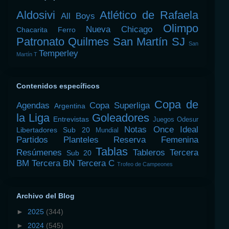
Aldosivi
Atlético de Rafaela
All Boys
Olimpo
Nueva Chicago
Chacarita
Ferro
Patronato
Quilmes
San Martín SJ
San
Temperley
Martín T
Contenidos específicos
Copa de
Agendas
Copa Superliga
Argentina
la Liga
Goleadores
Entrevistas
Juegos Odesur
Notas
Once Ideal
Libertadores Sub 20
Mundial
Partidos
Planteles
Reserva Femenina
Tablas
Resúmenes
Tableros
Tercera
Sub 20
BM
Tercera BN
Tercera C
Trofeo de Campeones
Archivo del Blog
►
2025
(344)
►
2024
(545)