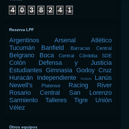
4
0
3
8
2
4
1
Reserva LPF
Argentinos
Arsenal
Atlético
Tucumán
Banfield
Barracas Central
Belgrano
Boca
Central Córdoba SDE
Colón
Defensa y Justicia
Estudiantes
Gimnasia
Godoy Cruz
Huracán
Independiente
Lanús
Instituto
Newell's
Racing
River
Platense
Rosario Central
San Lorenzo
Sarmiento
Talleres
Tigre
Unión
Vélez
Otros equipos