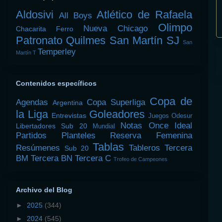
Aldosivi
Atlético de Rafaela
All Boys
Olimpo
Nueva Chicago
Chacarita
Ferro
Patronato
Quilmes
San Martín SJ
San
Temperley
Martín T
Contenidos específicos
Copa de
Agendas
Copa Superliga
Argentina
la Liga
Goleadores
Entrevistas
Juegos Odesur
Notas
Once Ideal
Libertadores Sub 20
Mundial
Partidos
Planteles
Reserva Femenina
Tablas
Resúmenes
Tableros
Tercera
Sub 20
BM
Tercera BN
Tercera C
Trofeo de Campeones
Archivo del Blog
►
2025
(344)
►
2024
(545)