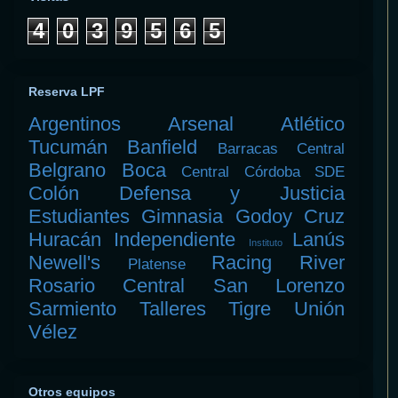
4
0
3
9
5
6
5
Reserva LPF
Argentinos
Arsenal
Atlético
Tucumán
Banfield
Barracas Central
Belgrano
Boca
Central Córdoba SDE
Colón
Defensa y Justicia
Estudiantes
Gimnasia
Godoy Cruz
Huracán
Independiente
Lanús
Instituto
Newell's
Racing
River
Platense
Rosario Central
San Lorenzo
Sarmiento
Talleres
Tigre
Unión
Vélez
Otros equipos