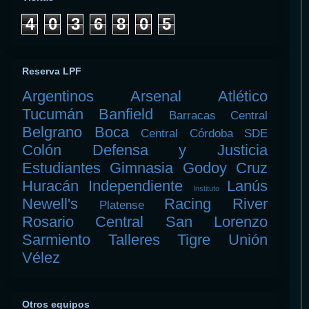
4
0
3
6
8
0
5
Reserva LPF
Argentinos
Arsenal
Atlético
Tucumán
Banfield
Barracas Central
Belgrano
Boca
Central Córdoba SDE
Colón
Defensa y Justicia
Estudiantes
Gimnasia
Godoy Cruz
Huracán
Independiente
Lanús
Instituto
Newell's
Racing
River
Platense
Rosario Central
San Lorenzo
Sarmiento
Talleres
Tigre
Unión
Vélez
Otros equipos