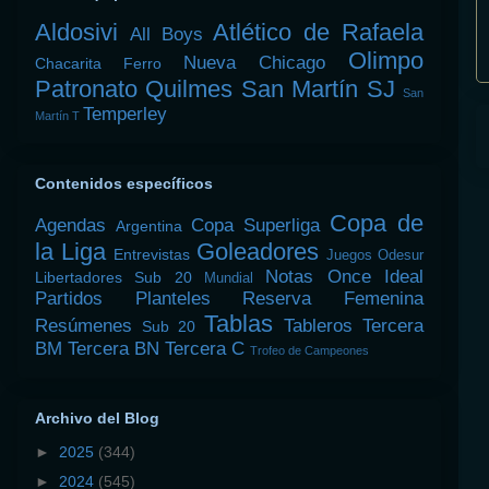
Aldosivi
Atlético de Rafaela
All Boys
Olimpo
Nueva Chicago
Chacarita
Ferro
Patronato
Quilmes
San Martín SJ
San
Temperley
Martín T
Contenidos específicos
Copa de
Agendas
Copa Superliga
Argentina
la Liga
Goleadores
Entrevistas
Juegos Odesur
Notas
Once Ideal
Libertadores Sub 20
Mundial
Partidos
Planteles
Reserva Femenina
Tablas
Resúmenes
Tableros
Tercera
Sub 20
BM
Tercera BN
Tercera C
Trofeo de Campeones
Archivo del Blog
►
2025
(344)
►
2024
(545)