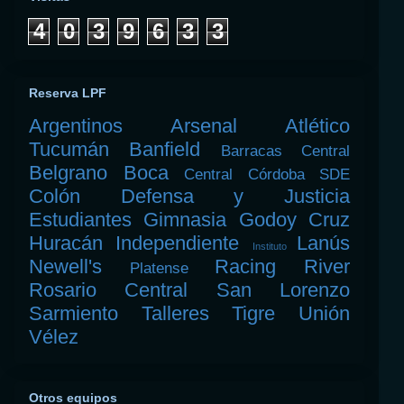
4
0
3
9
6
3
3
Reserva LPF
Argentinos
Arsenal
Atlético
Tucumán
Banfield
Barracas Central
Belgrano
Boca
Central Córdoba SDE
Colón
Defensa y Justicia
Estudiantes
Gimnasia
Godoy Cruz
Huracán
Independiente
Lanús
Instituto
Newell's
Racing
River
Platense
Rosario Central
San Lorenzo
Sarmiento
Talleres
Tigre
Unión
Vélez
Otros equipos