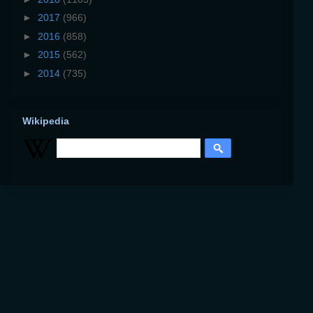
►
2017
(966)
►
2016
(858)
►
2015
(562)
►
2014
(735)
Wikipedia