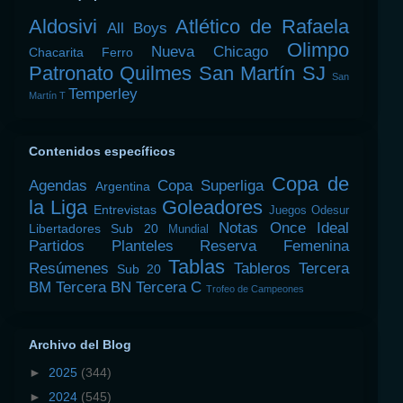
Aldosivi
Atlético de Rafaela
All Boys
Olimpo
Nueva Chicago
Chacarita
Ferro
Patronato
Quilmes
San Martín SJ
San
Temperley
Martín T
Contenidos específicos
Copa de
Agendas
Copa Superliga
Argentina
la Liga
Goleadores
Entrevistas
Juegos Odesur
Notas
Once Ideal
Libertadores Sub 20
Mundial
Partidos
Planteles
Reserva Femenina
Tablas
Resúmenes
Tableros
Tercera
Sub 20
BM
Tercera BN
Tercera C
Trofeo de Campeones
Archivo del Blog
►
2025
(344)
►
2024
(545)