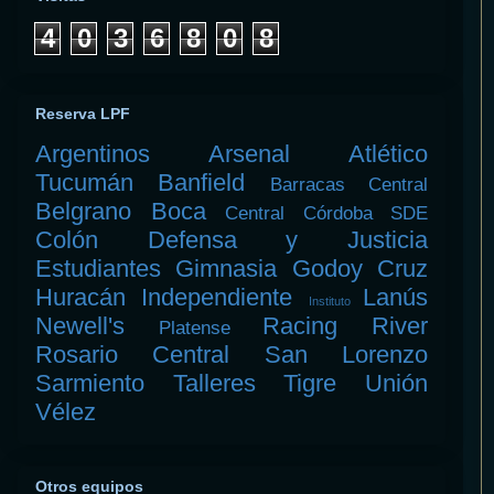
4
0
3
6
8
0
8
Reserva LPF
Argentinos
Arsenal
Atlético
Tucumán
Banfield
Barracas Central
Belgrano
Boca
Central Córdoba SDE
Colón
Defensa y Justicia
Estudiantes
Gimnasia
Godoy Cruz
Huracán
Independiente
Lanús
Instituto
Newell's
Racing
River
Platense
Rosario Central
San Lorenzo
Sarmiento
Talleres
Tigre
Unión
Vélez
Otros equipos