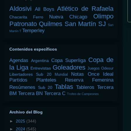
Aldosivi
Atlético de Rafaela
All Boys
Olimpo
Nueva Chicago
Chacarita
Ferro
Patronato
Quilmes
San Martín SJ
San
Temperley
Martín T
Contenidos específicos
Copa de
Agendas
Copa Superliga
Argentina
la Liga
Goleadores
Entrevistas
Juegos Odesur
Notas
Once Ideal
Libertadores Sub 20
Mundial
Partidos
Planteles
Reserva Femenina
Tablas
Resúmenes
Tableros
Tercera
Sub 20
BM
Tercera BN
Tercera C
Trofeo de Campeones
Archivo del Blog
►
2025
(344)
►
2024
(545)