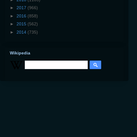
►
2017
(966)
►
2016
(858)
►
2015
(562)
►
2014
(735)
Wikipedia