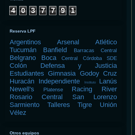
4
0
3
7
7
9
1
Reserva LPF
Argentinos
Arsenal
Atlético
Tucumán
Banfield
Barracas Central
Belgrano
Boca
Central Córdoba SDE
Colón
Defensa y Justicia
Estudiantes
Gimnasia
Godoy Cruz
Huracán
Independiente
Lanús
Instituto
Newell's
Racing
River
Platense
Rosario Central
San Lorenzo
Sarmiento
Talleres
Tigre
Unión
Vélez
Otros equipos