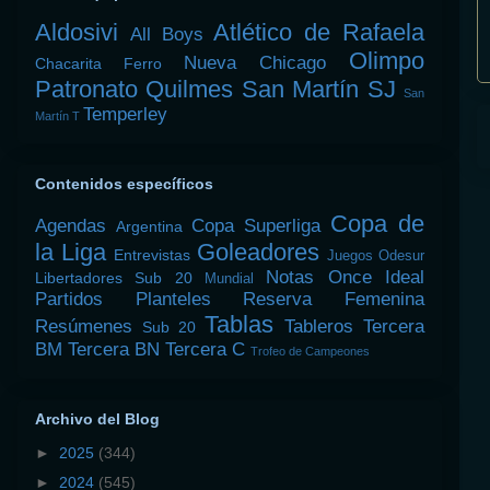
Aldosivi
Atlético de Rafaela
All Boys
Olimpo
Nueva Chicago
Chacarita
Ferro
Patronato
Quilmes
San Martín SJ
San
Temperley
Martín T
Contenidos específicos
Copa de
Agendas
Copa Superliga
Argentina
la Liga
Goleadores
Entrevistas
Juegos Odesur
Notas
Once Ideal
Libertadores Sub 20
Mundial
Partidos
Planteles
Reserva Femenina
Tablas
Resúmenes
Tableros
Tercera
Sub 20
BM
Tercera BN
Tercera C
Trofeo de Campeones
Archivo del Blog
►
2025
(344)
►
2024
(545)