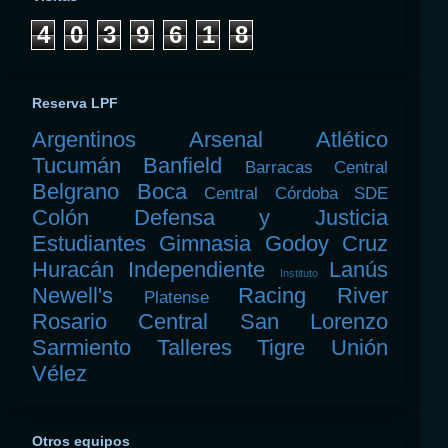
4
0
3
9
6
1
8
Reserva LPF
Argentinos
Arsenal
Atlético
Tucumán
Banfield
Barracas Central
Belgrano
Boca
Central Córdoba SDE
Colón
Defensa y Justicia
Estudiantes
Gimnasia
Godoy Cruz
Huracán
Independiente
Lanús
Instituto
Newell's
Racing
River
Platense
Rosario Central
San Lorenzo
Sarmiento
Talleres
Tigre
Unión
Vélez
Otros equipos