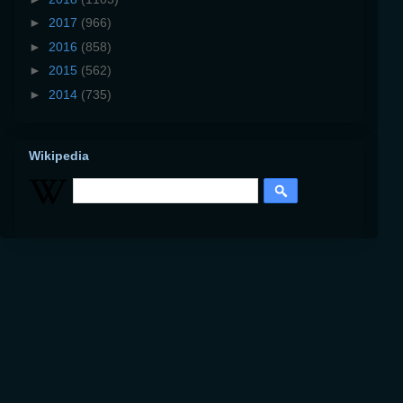
►
2017
(966)
►
2016
(858)
►
2015
(562)
►
2014
(735)
Wikipedia