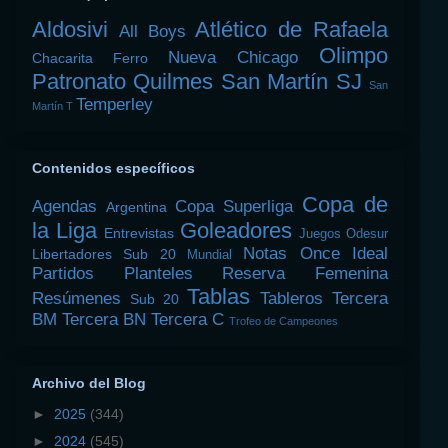
Aldosivi
Atlético de Rafaela
All Boys
Olimpo
Nueva Chicago
Chacarita
Ferro
Patronato
Quilmes
San Martín SJ
San
Temperley
Martín T
Contenidos específicos
Copa de
Agendas
Copa Superliga
Argentina
la Liga
Goleadores
Entrevistas
Juegos Odesur
Notas
Once Ideal
Libertadores Sub 20
Mundial
Partidos
Planteles
Reserva Femenina
Tablas
Resúmenes
Tableros
Tercera
Sub 20
BM
Tercera BN
Tercera C
Trofeo de Campeones
Archivo del Blog
►
2025
(344)
►
2024
(545)