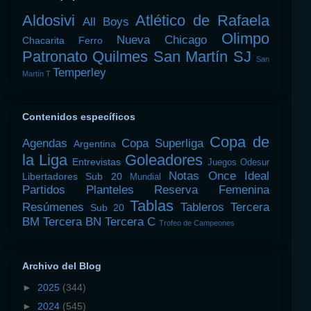
Aldosivi
Atlético de Rafaela
All Boys
Olimpo
Nueva Chicago
Chacarita
Ferro
Patronato
Quilmes
San Martín SJ
San
Temperley
Martín T
Contenidos específicos
Copa de
Agendas
Copa Superliga
Argentina
la Liga
Goleadores
Entrevistas
Juegos Odesur
Notas
Once Ideal
Libertadores Sub 20
Mundial
Partidos
Planteles
Reserva Femenina
Tablas
Resúmenes
Tableros
Tercera
Sub 20
BM
Tercera BN
Tercera C
Trofeo de Campeones
Archivo del Blog
►
2025
(344)
►
2024
(545)