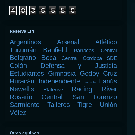
4
0
3
6
5
5
0
Reserva LPF
Argentinos
Arsenal
Atlético
Tucumán
Banfield
Barracas Central
Belgrano
Boca
Central Córdoba SDE
Colón
Defensa y Justicia
Estudiantes
Gimnasia
Godoy Cruz
Huracán
Independiente
Lanús
Instituto
Newell's
Racing
River
Platense
Rosario Central
San Lorenzo
Sarmiento
Talleres
Tigre
Unión
Vélez
Otros equipos