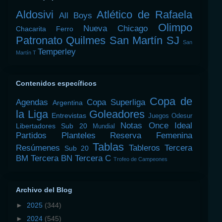
Aldosivi
Atlético de Rafaela
All Boys
Olimpo
Nueva Chicago
Chacarita
Ferro
Patronato
Quilmes
San Martín SJ
San
Temperley
Martín T
Contenidos específicos
Copa de
Agendas
Copa Superliga
Argentina
la Liga
Goleadores
Entrevistas
Juegos Odesur
Notas
Once Ideal
Libertadores Sub 20
Mundial
Partidos
Planteles
Reserva Femenina
Tablas
Resúmenes
Tableros
Tercera
Sub 20
BM
Tercera BN
Tercera C
Trofeo de Campeones
Archivo del Blog
►
2025
(344)
►
2024
(545)