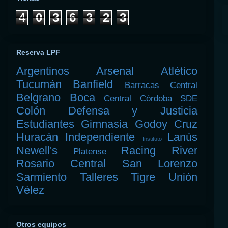
4
0
3
6
3
2
3
Reserva LPF
Argentinos
Arsenal
Atlético
Tucumán
Banfield
Barracas Central
Belgrano
Boca
Central Córdoba SDE
Colón
Defensa y Justicia
Estudiantes
Gimnasia
Godoy Cruz
Huracán
Independiente
Lanús
Instituto
Newell's
Racing
River
Platense
Rosario Central
San Lorenzo
Sarmiento
Talleres
Tigre
Unión
Vélez
Otros equipos