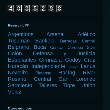
4
0
3
5
2
9
8
Reserva LPF
Argentinos
Arsenal
Atlético
Tucumán
Banfield
Barracas Central
Belgrano
Boca
Central Córdoba SDE
Colón
Defensa y Justicia
Estudiantes
Gimnasia
Godoy Cruz
Huracán
Independiente
Lanús
Instituto
Newell's
Racing
River
Platense
Rosario Central
San Lorenzo
Sarmiento
Talleres
Tigre
Unión
Vélez
Otros equipos