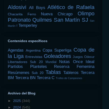
Aldosivi
Atlético de Rafaela
All Boys
Olimpo
Nueva Chicago
Chacarita
Ferro
Patronato
Quilmes
San Martín SJ
San
Temperley
Martín T
Contenidos específicos
Copa de
Agendas
Copa Superliga
Argentina
la Liga
Goleadores
Entrevistas
Juegos Odesur
Notas
Once Ideal
Libertadores Sub 20
Mundial
Partidos
Planteles
Reserva Femenina
Tablas
Resúmenes
Tableros
Tercera
Sub 20
BM
Tercera BN
Tercera C
Trofeo de Campeones
Archivo del Blog
►
2025
(344)
►
2024
(545)