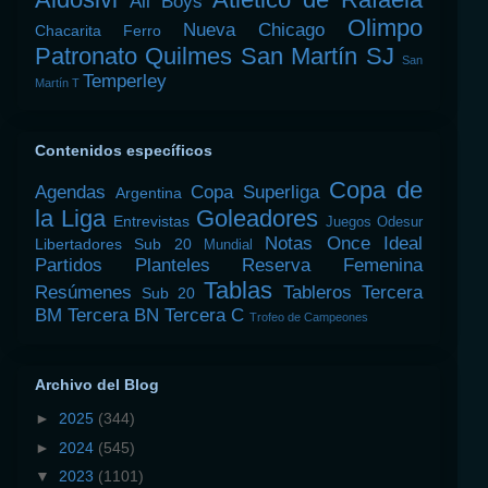
All Boys
Olimpo
Nueva Chicago
Chacarita
Ferro
Patronato
Quilmes
San Martín SJ
San
Temperley
Martín T
Contenidos específicos
Copa de
Agendas
Copa Superliga
Argentina
la Liga
Goleadores
Entrevistas
Juegos Odesur
Notas
Once Ideal
Libertadores Sub 20
Mundial
Partidos
Planteles
Reserva Femenina
Tablas
Resúmenes
Tableros
Tercera
Sub 20
BM
Tercera BN
Tercera C
Trofeo de Campeones
Archivo del Blog
►
2025
(344)
►
2024
(545)
▼
2023
(1101)