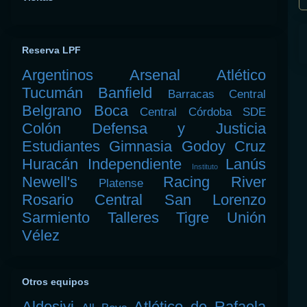
Reserva LPF
Argentinos
Arsenal
Atlético
Tucumán
Banfield
Barracas Central
Belgrano
Boca
Central Córdoba SDE
Colón
Defensa y Justicia
Estudiantes
Gimnasia
Godoy Cruz
Huracán
Independiente
Lanús
Instituto
Newell's
Racing
River
Platense
Rosario Central
San Lorenzo
Sarmiento
Talleres
Tigre
Unión
Vélez
Otros equipos
Aldosivi
Atlético de Rafaela