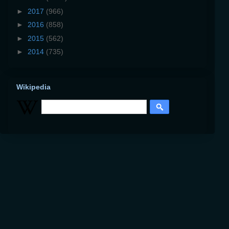
►
2017
(966)
►
2016
(858)
►
2015
(562)
►
2014
(735)
Wikipedia