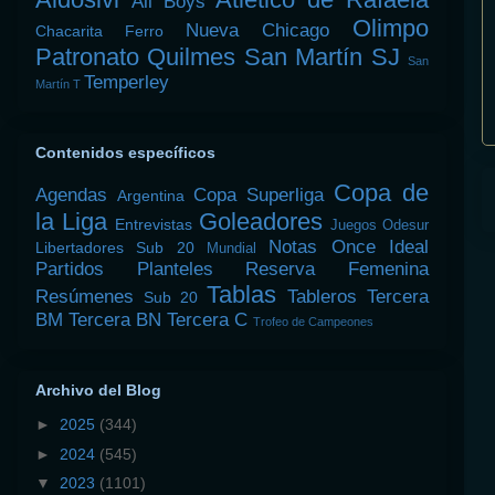
All Boys
Olimpo
Nueva Chicago
Chacarita
Ferro
Patronato
Quilmes
San Martín SJ
San
Temperley
Martín T
Contenidos específicos
Copa de
Agendas
Copa Superliga
Argentina
la Liga
Goleadores
Entrevistas
Juegos Odesur
Notas
Once Ideal
Libertadores Sub 20
Mundial
Partidos
Planteles
Reserva Femenina
Tablas
Resúmenes
Tableros
Tercera
Sub 20
BM
Tercera BN
Tercera C
Trofeo de Campeones
Archivo del Blog
►
2025
(344)
►
2024
(545)
▼
2023
(1101)