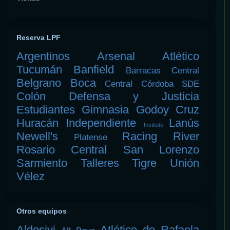
Reserva LPF
Argentinos
Arsenal
Atlético
Tucumán
Banfield
Barracas Central
Belgrano
Boca
Central Córdoba SDE
Colón
Defensa y Justicia
Estudiantes
Gimnasia
Godoy Cruz
Huracán
Independiente
Lanús
Instituto
Newell's
Racing
River
Platense
Rosario Central
San Lorenzo
Sarmiento
Talleres
Tigre
Unión
Vélez
Otros equipos
Aldosivi
Atlético de Rafaela