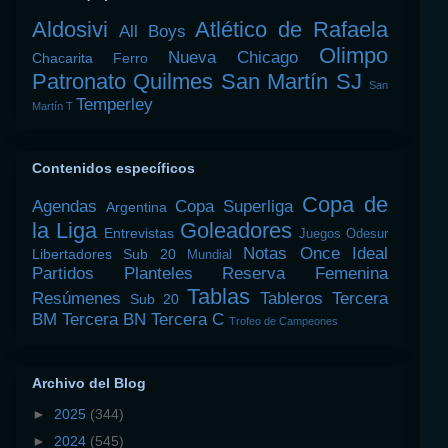
Aldosivi
Atlético de Rafaela
All Boys
Olimpo
Nueva Chicago
Chacarita
Ferro
Patronato
Quilmes
San Martín SJ
San
Temperley
Martín T
Contenidos específicos
Copa de
Agendas
Copa Superliga
Argentina
la Liga
Goleadores
Entrevistas
Juegos Odesur
Notas
Once Ideal
Libertadores Sub 20
Mundial
Partidos
Planteles
Reserva Femenina
Tablas
Resúmenes
Tableros
Tercera
Sub 20
BM
Tercera BN
Tercera C
Trofeo de Campeones
Archivo del Blog
►
2025
(344)
►
2024
(545)