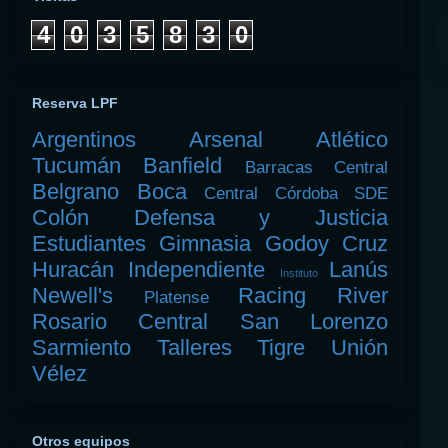
4
0
3
5
8
3
0
Reserva LPF
Argentinos
Arsenal
Atlético
Tucumán
Banfield
Barracas Central
Belgrano
Boca
Central Córdoba SDE
Colón
Defensa y Justicia
Estudiantes
Gimnasia
Godoy Cruz
Huracán
Independiente
Lanús
Instituto
Newell's
Racing
River
Platense
Rosario Central
San Lorenzo
Sarmiento
Talleres
Tigre
Unión
Vélez
Otros equipos