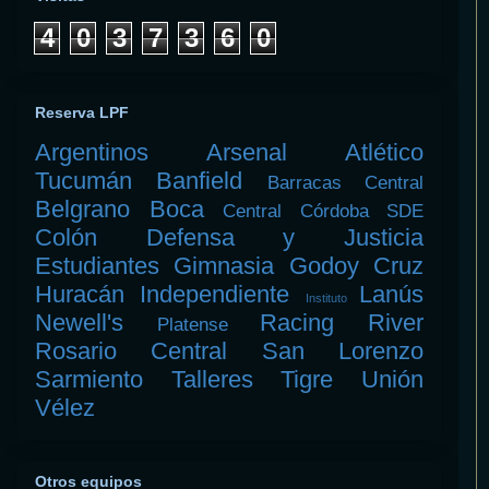
4
0
3
7
3
6
0
Reserva LPF
Argentinos
Arsenal
Atlético
Tucumán
Banfield
Barracas Central
Belgrano
Boca
Central Córdoba SDE
Colón
Defensa y Justicia
Estudiantes
Gimnasia
Godoy Cruz
Huracán
Independiente
Lanús
Instituto
Newell's
Racing
River
Platense
Rosario Central
San Lorenzo
Sarmiento
Talleres
Tigre
Unión
Vélez
Otros equipos