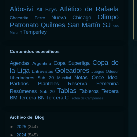
Aldosivi
Atlético de Rafaela
All Boys
Olimpo
Nueva Chicago
Chacarita
Ferro
Patronato
Quilmes
San Martín SJ
San
Temperley
Martín T
Contenidos específicos
Copa de
Agendas
Copa Superliga
Argentina
la Liga
Goleadores
Entrevistas
Juegos Odesur
Notas
Once Ideal
Libertadores Sub 20
Mundial
Partidos
Planteles
Reserva Femenina
Tablas
Resúmenes
Tableros
Tercera
Sub 20
BM
Tercera BN
Tercera C
Trofeo de Campeones
Archivo del Blog
►
2025
(344)
►
2024
(545)