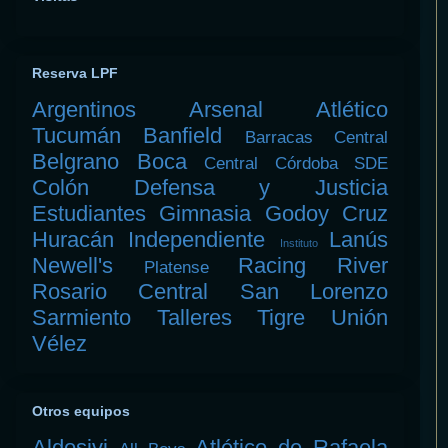
Reserva LPF
Argentinos
Arsenal
Atlético
Tucumán
Banfield
Barracas Central
Belgrano
Boca
Central Córdoba SDE
Colón
Defensa y Justicia
Estudiantes
Gimnasia
Godoy Cruz
Huracán
Independiente
Lanús
Instituto
Newell's
Racing
River
Platense
Rosario Central
San Lorenzo
Sarmiento
Talleres
Tigre
Unión
Vélez
Otros equipos
Aldosivi
Atlético de Rafaela