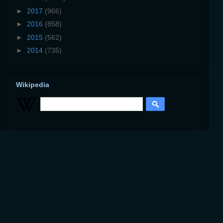
►
2017
(966)
►
2016
(858)
►
2015
(562)
►
2014
(735)
Wikipedia