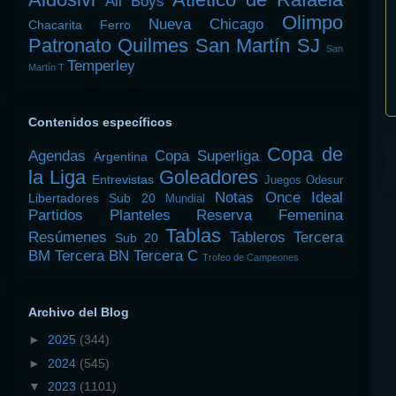
All Boys
Olimpo
Nueva Chicago
Chacarita
Ferro
Patronato
Quilmes
San Martín SJ
San
Temperley
Martín T
Contenidos específicos
Copa de
Agendas
Copa Superliga
Argentina
la Liga
Goleadores
Entrevistas
Juegos Odesur
Notas
Once Ideal
Libertadores Sub 20
Mundial
Partidos
Planteles
Reserva Femenina
Tablas
Resúmenes
Tableros
Tercera
Sub 20
BM
Tercera BN
Tercera C
Trofeo de Campeones
Archivo del Blog
►
2025
(344)
►
2024
(545)
▼
2023
(1101)