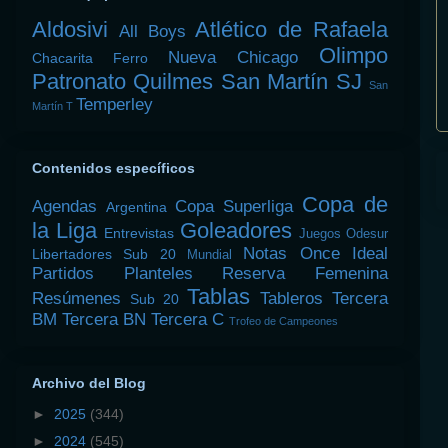
Aldosivi
Atlético de Rafaela
All Boys
Olimpo
Nueva Chicago
Chacarita
Ferro
Patronato
Quilmes
San Martín SJ
San
Temperley
Martín T
Contenidos específicos
Copa de
Agendas
Copa Superliga
Argentina
la Liga
Goleadores
Entrevistas
Juegos Odesur
Notas
Once Ideal
Libertadores Sub 20
Mundial
Partidos
Planteles
Reserva Femenina
Tablas
Resúmenes
Tableros
Tercera
Sub 20
BM
Tercera BN
Tercera C
Trofeo de Campeones
Archivo del Blog
►
2025
(344)
►
2024
(545)