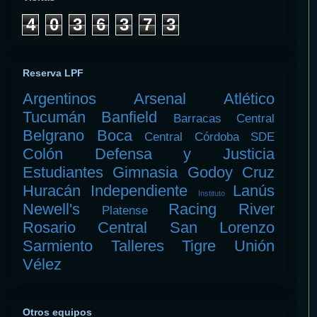
4
0
3
6
3
7
3
Reserva LPF
Argentinos
Arsenal
Atlético
Tucumán
Banfield
Barracas Central
Belgrano
Boca
Central Córdoba SDE
Colón
Defensa y Justicia
Estudiantes
Gimnasia
Godoy Cruz
Huracán
Independiente
Lanús
Instituto
Newell's
Racing
River
Platense
Rosario Central
San Lorenzo
Sarmiento
Talleres
Tigre
Unión
Vélez
Otros equipos