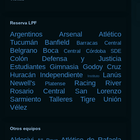
Reserva LPF
Argentinos
Arsenal
Atlético
Tucumán
Banfield
Barracas Central
Belgrano
Boca
Central Córdoba SDE
Colón
Defensa y Justicia
Estudiantes
Gimnasia
Godoy Cruz
Huracán
Independiente
Lanús
Instituto
Newell's
Racing
River
Platense
Rosario Central
San Lorenzo
Sarmiento
Talleres
Tigre
Unión
Vélez
Otros equipos
Aldosivi
Atlético de Rafaela