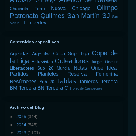
All Boys
Olimpo
Nueva Chicago
Chacarita
Ferro
Patronato
Quilmes
San Martín SJ
San
Temperley
Martín T
Contenidos específicos
Copa de
Agendas
Copa Superliga
Argentina
la Liga
Goleadores
Entrevistas
Juegos Odesur
Notas
Once Ideal
Libertadores Sub 20
Mundial
Partidos
Planteles
Reserva Femenina
Tablas
Resúmenes
Tableros
Tercera
Sub 20
BM
Tercera BN
Tercera C
Trofeo de Campeones
Archivo del Blog
►
2025
(344)
►
2024
(545)
▼
2023
(1101)