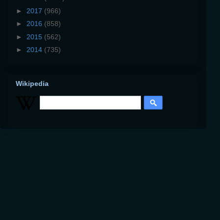
►
2017
(966)
►
2016
(858)
►
2015
(562)
►
2014
(735)
Wikipedia