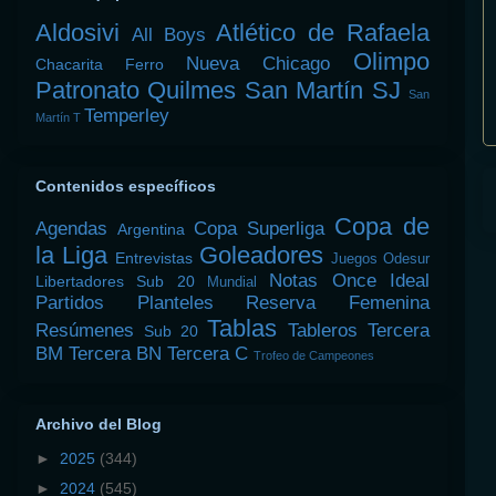
Aldosivi
Atlético de Rafaela
All Boys
Olimpo
Nueva Chicago
Chacarita
Ferro
Patronato
Quilmes
San Martín SJ
San
Temperley
Martín T
Contenidos específicos
Copa de
Agendas
Copa Superliga
Argentina
la Liga
Goleadores
Entrevistas
Juegos Odesur
Notas
Once Ideal
Libertadores Sub 20
Mundial
Partidos
Planteles
Reserva Femenina
Tablas
Resúmenes
Tableros
Tercera
Sub 20
BM
Tercera BN
Tercera C
Trofeo de Campeones
Archivo del Blog
►
2025
(344)
►
2024
(545)