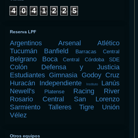
4
0
4
1
2
2
5
Reserva LPF
Argentinos
Arsenal
Atlético
Tucumán
Banfield
Barracas Central
Belgrano
Boca
Central Córdoba SDE
Colón
Defensa y Justicia
Estudiantes
Gimnasia
Godoy Cruz
Huracán
Independiente
Lanús
Instituto
Newell's
Racing
River
Platense
Rosario Central
San Lorenzo
Sarmiento
Talleres
Tigre
Unión
Vélez
Otros equipos