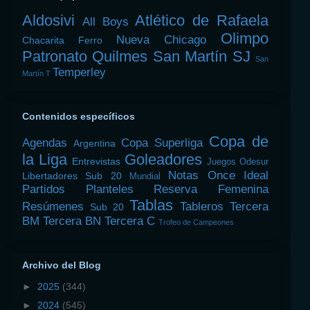
Aldosivi
Atlético de Rafaela
All Boys
Olimpo
Nueva Chicago
Chacarita
Ferro
Patronato
Quilmes
San Martín SJ
San
Temperley
Martín T
Contenidos específicos
Copa de
Agendas
Copa Superliga
Argentina
la Liga
Goleadores
Entrevistas
Juegos Odesur
Notas
Once Ideal
Libertadores Sub 20
Mundial
Partidos
Planteles
Reserva Femenina
Tablas
Resúmenes
Tableros
Tercera
Sub 20
BM
Tercera BN
Tercera C
Trofeo de Campeones
Archivo del Blog
►
2025
(344)
►
2024
(545)