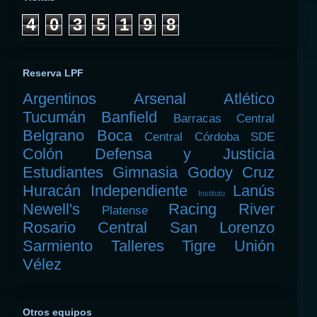
4
0
3
5
1
9
8
Reserva LPF
Argentinos
Arsenal
Atlético
Tucumán
Banfield
Barracas Central
Belgrano
Boca
Central Córdoba SDE
Colón
Defensa y Justicia
Estudiantes
Gimnasia
Godoy Cruz
Huracán
Independiente
Lanús
Instituto
Newell's
Racing
River
Platense
Rosario Central
San Lorenzo
Sarmiento
Talleres
Tigre
Unión
Vélez
Otros equipos