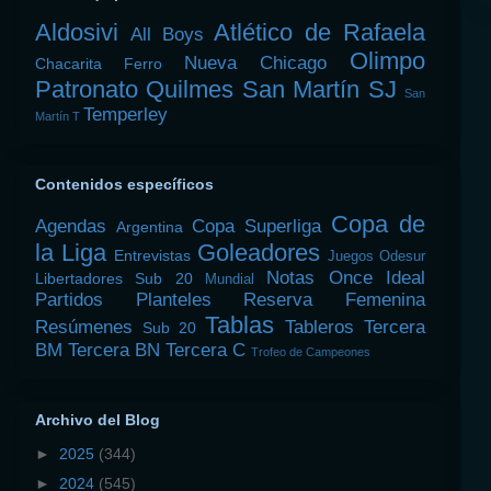
Aldosivi
Atlético de Rafaela
All Boys
Olimpo
Nueva Chicago
Chacarita
Ferro
Patronato
Quilmes
San Martín SJ
San
Temperley
Martín T
Contenidos específicos
Copa de
Agendas
Copa Superliga
Argentina
la Liga
Goleadores
Entrevistas
Juegos Odesur
Notas
Once Ideal
Libertadores Sub 20
Mundial
Partidos
Planteles
Reserva Femenina
Tablas
Resúmenes
Tableros
Tercera
Sub 20
BM
Tercera BN
Tercera C
Trofeo de Campeones
Archivo del Blog
►
2025
(344)
►
2024
(545)