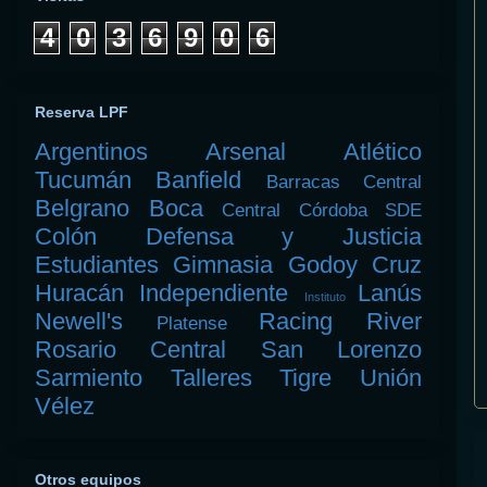
4
0
3
6
9
0
6
Reserva LPF
Argentinos
Arsenal
Atlético
Tucumán
Banfield
Barracas Central
Belgrano
Boca
Central Córdoba SDE
Colón
Defensa y Justicia
Estudiantes
Gimnasia
Godoy Cruz
Huracán
Independiente
Lanús
Instituto
Newell's
Racing
River
Platense
Rosario Central
San Lorenzo
Sarmiento
Talleres
Tigre
Unión
Vélez
Otros equipos