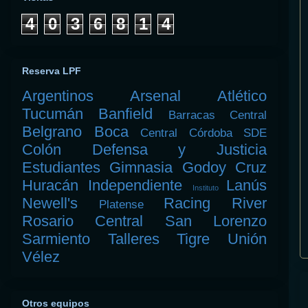
4
0
3
6
8
1
4
Reserva LPF
Argentinos
Arsenal
Atlético
Tucumán
Banfield
Barracas Central
Belgrano
Boca
Central Córdoba SDE
Colón
Defensa y Justicia
Estudiantes
Gimnasia
Godoy Cruz
Huracán
Independiente
Lanús
Instituto
Newell's
Racing
River
Platense
Rosario Central
San Lorenzo
Sarmiento
Talleres
Tigre
Unión
Vélez
Otros equipos