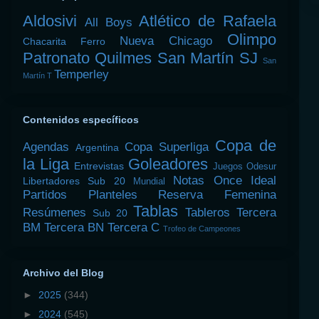
Aldosivi
Atlético de Rafaela
All Boys
Olimpo
Nueva Chicago
Chacarita
Ferro
Patronato
Quilmes
San Martín SJ
San
Temperley
Martín T
Contenidos específicos
Copa de
Agendas
Copa Superliga
Argentina
la Liga
Goleadores
Entrevistas
Juegos Odesur
Notas
Once Ideal
Libertadores Sub 20
Mundial
Partidos
Planteles
Reserva Femenina
Tablas
Resúmenes
Tableros
Tercera
Sub 20
BM
Tercera BN
Tercera C
Trofeo de Campeones
Archivo del Blog
►
2025
(344)
►
2024
(545)