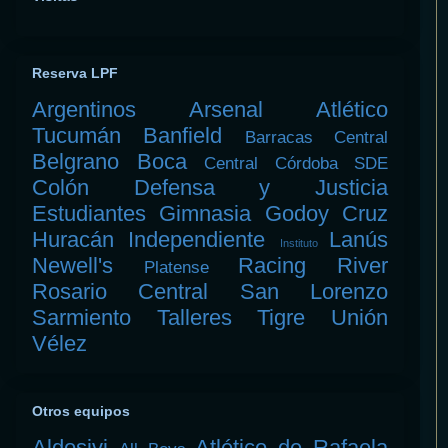
Reserva LPF
Argentinos
Arsenal
Atlético
Tucumán
Banfield
Barracas Central
Belgrano
Boca
Central Córdoba SDE
Colón
Defensa y Justicia
Estudiantes
Gimnasia
Godoy Cruz
Huracán
Independiente
Lanús
Instituto
Newell's
Racing
River
Platense
Rosario Central
San Lorenzo
Sarmiento
Talleres
Tigre
Unión
Vélez
Otros equipos
Aldosivi
Atlético de Rafaela