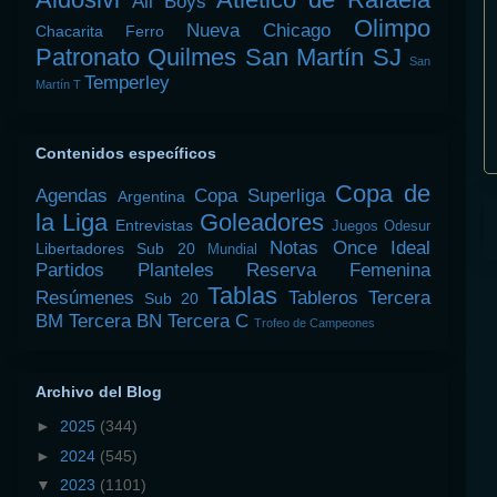
All Boys
Olimpo
Nueva Chicago
Chacarita
Ferro
Patronato
Quilmes
San Martín SJ
San
Temperley
Martín T
Contenidos específicos
Copa de
Agendas
Copa Superliga
Argentina
la Liga
Goleadores
Entrevistas
Juegos Odesur
Notas
Once Ideal
Libertadores Sub 20
Mundial
Partidos
Planteles
Reserva Femenina
Tablas
Resúmenes
Tableros
Tercera
Sub 20
BM
Tercera BN
Tercera C
Trofeo de Campeones
Archivo del Blog
►
2025
(344)
►
2024
(545)
▼
2023
(1101)