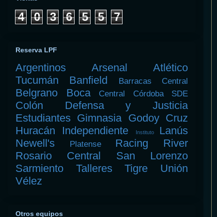
4
0
3
6
5
5
7
Reserva LPF
Argentinos
Arsenal
Atlético
Tucumán
Banfield
Barracas Central
Belgrano
Boca
Central Córdoba SDE
Colón
Defensa y Justicia
Estudiantes
Gimnasia
Godoy Cruz
Huracán
Independiente
Lanús
Instituto
Newell's
Racing
River
Platense
Rosario Central
San Lorenzo
Sarmiento
Talleres
Tigre
Unión
Vélez
Otros equipos