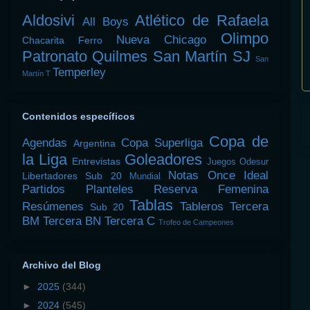
Aldosivi
Atlético de Rafaela
All Boys
Olimpo
Nueva Chicago
Chacarita
Ferro
Patronato
Quilmes
San Martín SJ
San
Temperley
Martín T
Contenidos específicos
Copa de
Agendas
Copa Superliga
Argentina
la Liga
Goleadores
Entrevistas
Juegos Odesur
Notas
Once Ideal
Libertadores Sub 20
Mundial
Partidos
Planteles
Reserva Femenina
Tablas
Resúmenes
Tableros
Tercera
Sub 20
BM
Tercera BN
Tercera C
Trofeo de Campeones
Archivo del Blog
►
2025
(344)
►
2024
(545)