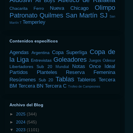
All Boys
Olimpo
Nueva Chicago
Chacarita
Ferro
Patronato
Quilmes
San Martín SJ
San
Temperley
Martín T
Contenidos específicos
Copa de
Agendas
Copa Superliga
Argentina
la Liga
Goleadores
Entrevistas
Juegos Odesur
Notas
Once Ideal
Libertadores Sub 20
Mundial
Partidos
Planteles
Reserva Femenina
Tablas
Resúmenes
Tableros
Tercera
Sub 20
BM
Tercera BN
Tercera C
Trofeo de Campeones
Archivo del Blog
►
2025
(344)
►
2024
(545)
▼
2023
(1101)