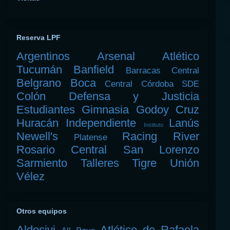
Reserva LPF
Argentinos
Arsenal
Atlético
Tucumán
Banfield
Barracas Central
Belgrano
Boca
Central Córdoba SDE
Colón
Defensa y Justicia
Estudiantes
Gimnasia
Godoy Cruz
Huracán
Independiente
Lanús
Instituto
Newell's
Racing
River
Platense
Rosario Central
San Lorenzo
Sarmiento
Talleres
Tigre
Unión
Vélez
Otros equipos
Aldosivi
Atlético de Rafaela