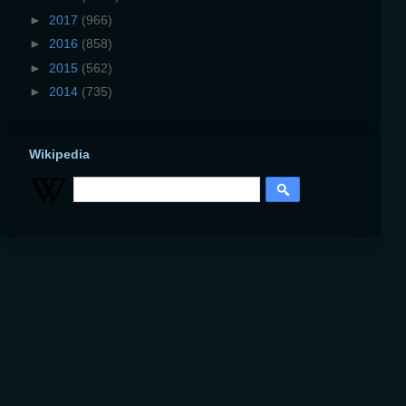
►
2017
(966)
►
2016
(858)
►
2015
(562)
►
2014
(735)
Wikipedia