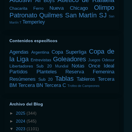
All Boys
Olimpo
Nueva Chicago
Chacarita
Ferro
Patronato
Quilmes
San Martín SJ
San
Temperley
Martín T
Contenidos específicos
Copa de
Agendas
Copa Superliga
Argentina
la Liga
Goleadores
Entrevistas
Juegos Odesur
Notas
Once Ideal
Libertadores Sub 20
Mundial
Partidos
Planteles
Reserva Femenina
Tablas
Resúmenes
Tableros
Tercera
Sub 20
BM
Tercera BN
Tercera C
Trofeo de Campeones
Archivo del Blog
►
2025
(344)
►
2024
(545)
▼
2023
(1101)