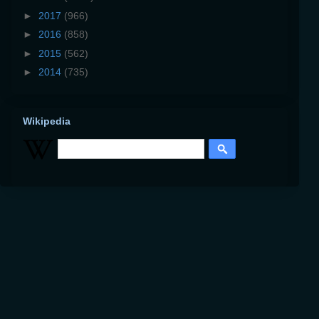
►
2017
(966)
►
2016
(858)
►
2015
(562)
►
2014
(735)
Wikipedia