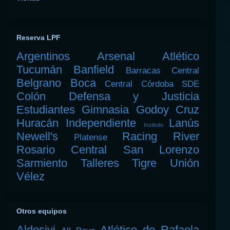
Reserva LPF
Argentinos
Arsenal
Atlético
Tucumán
Banfield
Barracas Central
Belgrano
Boca
Central Córdoba SDE
Colón
Defensa y Justicia
Estudiantes
Gimnasia
Godoy Cruz
Huracán
Independiente
Lanús
Instituto
Newell's
Racing
River
Platense
Rosario Central
San Lorenzo
Sarmiento
Talleres
Tigre
Unión
Vélez
Otros equipos
Aldosivi
Atlético de Rafaela