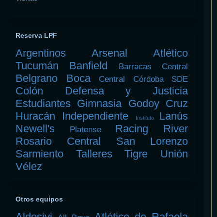
Reserva LPF
Argentinos
Arsenal
Atlético
Tucumán
Banfield
Barracas Central
Belgrano
Boca
Central Córdoba SDE
Colón
Defensa y Justicia
Estudiantes
Gimnasia
Godoy Cruz
Huracán
Independiente
Lanús
Instituto
Newell's
Racing
River
Platense
Rosario Central
San Lorenzo
Sarmiento
Talleres
Tigre
Unión
Vélez
Otros equipos
Aldosivi
Atlético de Rafaela