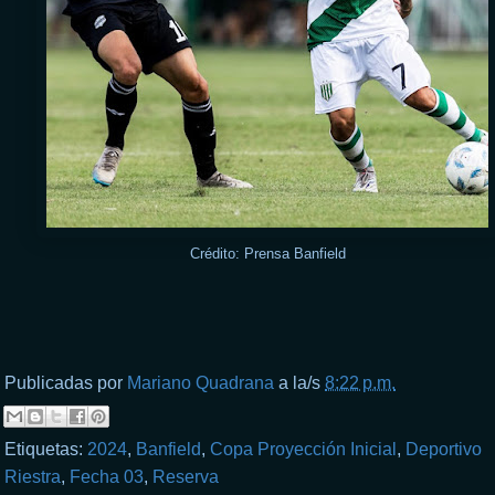
Crédito: Prensa Banfield
Publicadas por
Mariano Quadrana
a la/s
8:22 p.m.
Etiquetas:
2024
,
Banfield
,
Copa Proyección Inicial
,
Deportivo
Riestra
,
Fecha 03
,
Reserva