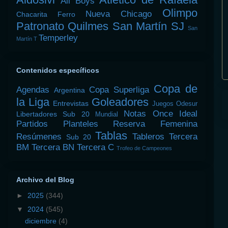
All Boys
Olimpo
Nueva Chicago
Chacarita
Ferro
Patronato
Quilmes
San Martín SJ
San
Temperley
Martín T
Contenidos específicos
Copa de
Agendas
Copa Superliga
Argentina
la Liga
Goleadores
Entrevistas
Juegos Odesur
Notas
Once Ideal
Libertadores Sub 20
Mundial
Partidos
Planteles
Reserva Femenina
Tablas
Resúmenes
Tableros
Tercera
Sub 20
BM
Tercera BN
Tercera C
Trofeo de Campeones
Archivo del Blog
►
2025
(344)
▼
2024
(545)
diciembre
(4)