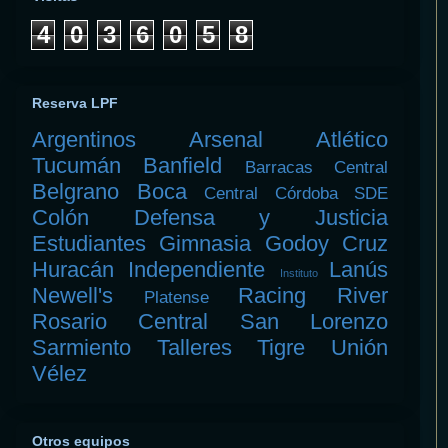
4
0
3
6
0
5
8
Reserva LPF
Argentinos
Arsenal
Atlético
Tucumán
Banfield
Barracas Central
Belgrano
Boca
Central Córdoba SDE
Colón
Defensa y Justicia
Estudiantes
Gimnasia
Godoy Cruz
Huracán
Independiente
Lanús
Instituto
Newell's
Racing
River
Platense
Rosario Central
San Lorenzo
Sarmiento
Talleres
Tigre
Unión
Vélez
Otros equipos