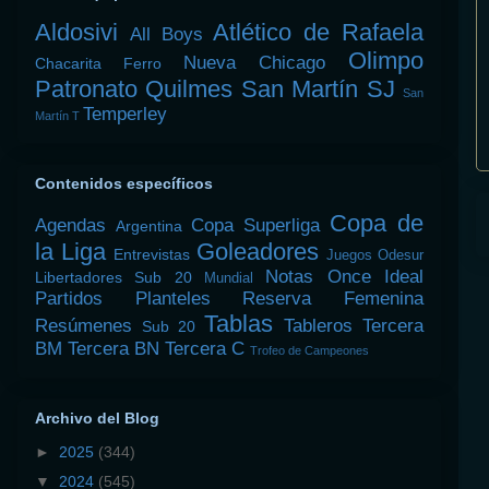
Aldosivi
Atlético de Rafaela
All Boys
Olimpo
Nueva Chicago
Chacarita
Ferro
Patronato
Quilmes
San Martín SJ
San
Temperley
Martín T
Contenidos específicos
Copa de
Agendas
Copa Superliga
Argentina
la Liga
Goleadores
Entrevistas
Juegos Odesur
Notas
Once Ideal
Libertadores Sub 20
Mundial
Partidos
Planteles
Reserva Femenina
Tablas
Resúmenes
Tableros
Tercera
Sub 20
BM
Tercera BN
Tercera C
Trofeo de Campeones
Archivo del Blog
►
2025
(344)
▼
2024
(545)