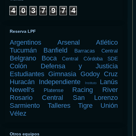
4
0
3
7
9
7
4
Reserva LPF
Argentinos
Arsenal
Atlético
Tucumán
Banfield
Barracas Central
Belgrano
Boca
Central Córdoba SDE
Colón
Defensa y Justicia
Estudiantes
Gimnasia
Godoy Cruz
Huracán
Independiente
Lanús
Instituto
Newell's
Racing
River
Platense
Rosario Central
San Lorenzo
Sarmiento
Talleres
Tigre
Unión
Vélez
Otros equipos