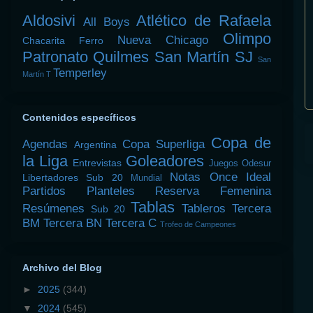
Aldosivi
Atlético de Rafaela
All Boys
Olimpo
Nueva Chicago
Chacarita
Ferro
Patronato
Quilmes
San Martín SJ
San
Temperley
Martín T
Contenidos específicos
Copa de
Agendas
Copa Superliga
Argentina
la Liga
Goleadores
Entrevistas
Juegos Odesur
Notas
Once Ideal
Libertadores Sub 20
Mundial
Partidos
Planteles
Reserva Femenina
Tablas
Resúmenes
Tableros
Tercera
Sub 20
BM
Tercera BN
Tercera C
Trofeo de Campeones
Archivo del Blog
►
2025
(344)
▼
2024
(545)