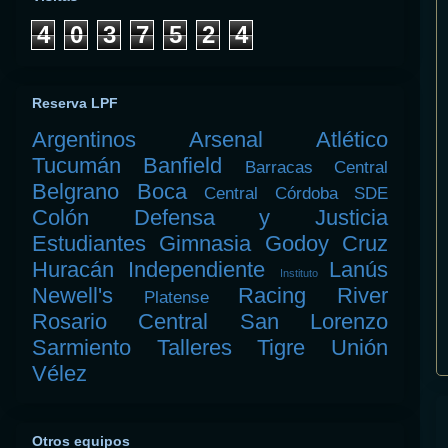
4
0
3
7
5
2
4
Reserva LPF
Argentinos
Arsenal
Atlético
Tucumán
Banfield
Barracas Central
Belgrano
Boca
Central Córdoba SDE
Colón
Defensa y Justicia
Estudiantes
Gimnasia
Godoy Cruz
Huracán
Independiente
Lanús
Instituto
Newell's
Racing
River
Platense
Rosario Central
San Lorenzo
Sarmiento
Talleres
Tigre
Unión
Vélez
Otros equipos