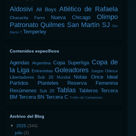
Aldosivi
Atlético de Rafaela
All Boys
Olimpo
Nueva Chicago
Chacarita
Ferro
Patronato
Quilmes
San Martín SJ
San
Temperley
Martín T
Contenidos específicos
Copa de
Agendas
Copa Superliga
Argentina
la Liga
Goleadores
Entrevistas
Juegos Odesur
Notas
Once Ideal
Libertadores Sub 20
Mundial
Partidos
Planteles
Reserva Femenina
Tablas
Resúmenes
Tableros
Tercera
Sub 20
BM
Tercera BN
Tercera C
Trofeo de Campeones
Archivo del Blog
▼
2025
(344)
julio
(2)