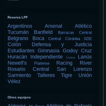
Reserva LPF
Argentinos
Arsenal
Atlético
Tucumán
Banfield
Barracas Central
Belgrano
Boca
Central Córdoba SDE
Colón
Defensa y Justicia
Estudiantes
Gimnasia
Godoy Cruz
Huracán
Independiente
Lanús
Instituto
Newell's
Racing
River
Platense
Rosario Central
San Lorenzo
Sarmiento
Talleres
Tigre
Unión
Vélez
Otros equipos
Aldosivi
Atlético de Rafaela