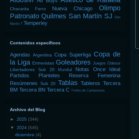
All Boys
Olimpo
Nueva Chicago
Chacarita
Ferro
Patronato
Quilmes
San Martín SJ
San
Temperley
Martín T
Contenidos específicos
Copa de
Agendas
Copa Superliga
Argentina
la Liga
Goleadores
Entrevistas
Juegos Odesur
Notas
Once Ideal
Libertadores Sub 20
Mundial
Partidos
Planteles
Reserva Femenina
Tablas
Resúmenes
Tableros
Tercera
Sub 20
BM
Tercera BN
Tercera C
Trofeo de Campeones
Archivo del Blog
►
2025
(344)
▼
2024
(545)
diciembre
(4)