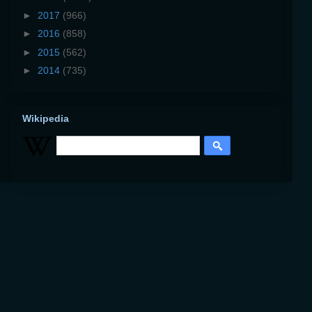
►
2017
(966)
►
2016
(858)
►
2015
(562)
►
2014
(735)
Wikipedia